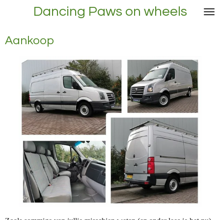
Dancing Paws on wheels
Ga
direct
naar
Aankoop
de
hoofdinhoud